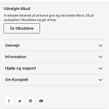
Udvalgte tilbud
Vi arbejder løbende på at kunne give dig de bedste tilbud. Gå på
opdagelse i tilbuddene og gør et kup.
Se tilbuddene
Genveje
Min side
Information
Ordrehistorik
Salgsbetingelser
Hjælp og support
Gavekort
Mærker/producent
Kontakt os
Om Komplett
Fortrydelsesret
Kundeservice
Om os
Produkthjælp og retur
Miljøpolitik og ESG
Fejl/Mangler
Whistleblowing