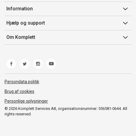
Min side
Information
Ordrehistorik
Salgsbetingelser
Hjælp og support
Gavekort
Mærker/producent
Kontakt os
Om Komplett
Fortrydelsesret
Kundeservice
Om os
Produkthjælp og retur
Miljøpolitik og ESG
Fejl/Mangler
Whistleblowing
Fragt og levering
Norwegian Transparency Act
Persondata politik
Brug af cookies
Personlige oplysninger
© 2026 Komplett Services AB, organisationsnummer: 556581-0644. All
rights reserved.