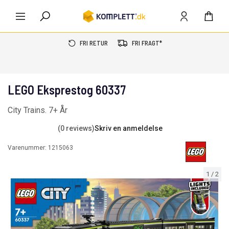
FRI RETUR
FRI FRAGT*
LEGO Eksprestog 60337
City Trains. 7+ År
(0 reviews)
Skriv en anmeldelse
Varenummer:
1215063
1
/
2