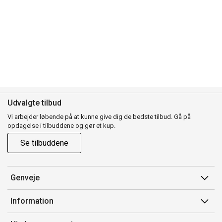
Udvalgte tilbud
Vi arbejder løbende på at kunne give dig de bedste tilbud. Gå på
opdagelse i tilbuddene og gør et kup.
Se tilbuddene
Genveje
Min side
Information
Ordrehistorik
Salgsbetingelser