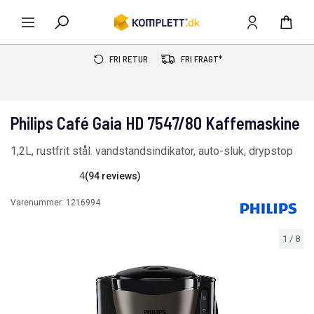
FRI RETUR
FRI FRAGT*
Philips Café Gaia HD 7547/80 Kaffemaskine
1,2L, rustfrit stål. vandstandsindikator, auto-sluk, drypstop
4
(94 reviews)
Varenummer:
1216994
1
/
8