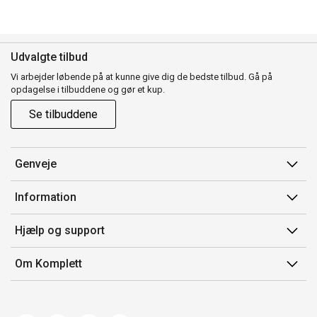
Udvalgte tilbud
Vi arbejder løbende på at kunne give dig de bedste tilbud. Gå på
opdagelse i tilbuddene og gør et kup.
Se tilbuddene
Genveje
Min side
Information
Ordrehistorik
Salgsbetingelser
Hjælp og support
Gavekort
Mærker/producent
Kontakt os
Om Komplett
Fortrydelsesret
Kundeservice
Om os
Produkthjælp og retur
Miljøpolitik og ESG