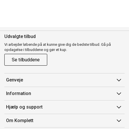
Udvalgte tilbud
Vi arbejder løbende på at kunne give dig de bedste tilbud. Gå på
opdagelse i tilbuddene og gør et kup.
Se tilbuddene
Genveje
Min side
Information
Ordrehistorik
Salgsbetingelser
Hjælp og support
Gavekort
Mærker/producent
Kontakt os
Om Komplett
Fortrydelsesret
Kundeservice