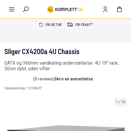
FRI RETUR
FRI FRAGT*
Sliger CX4200a 4U Chassis
EATX og 360mm vandkøling understøttelse. 4U 19" rack,
50cm dybt, uden vifter
(0 reviews)
Skriv en anmeldelse
Varenummer:
1218697
1
/
10