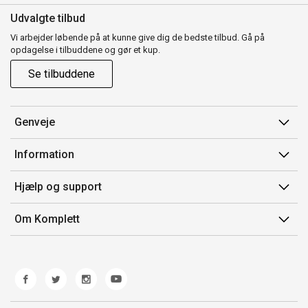
Udvalgte tilbud
Vi arbejder løbende på at kunne give dig de bedste tilbud. Gå på
opdagelse i tilbuddene og gør et kup.
Se tilbuddene
Genveje
Min side
Information
Ordrehistorik
Salgsbetingelser
Hjælp og support
Gavekort
Mærker/producent
Kontakt os
Om Komplett
Fortrydelsesret
Kundeservice
Om os
Produkthjælp og retur
Miljøpolitik og ESG
Fejl/Mangler
Whistleblowing
Fragt og levering