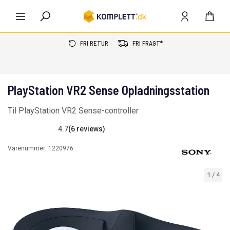
FRI RETUR
FRI FRAGT*
PlayStation VR2 Sense Opladningsstation
Til PlayStation VR2 Sense-controller
4.7
(6 reviews)
Varenummer:
1220976
1
/
4