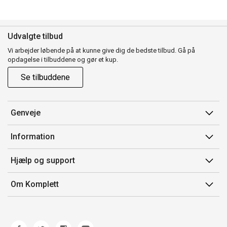
Udvalgte tilbud
Vi arbejder løbende på at kunne give dig de bedste tilbud. Gå på
opdagelse i tilbuddene og gør et kup.
Se tilbuddene
Genveje
Min side
Information
Ordrehistorik
Salgsbetingelser
Hjælp og support
Gavekort
Mærker/producent
Kontakt os
Om Komplett
Fortrydelsesret
Kundeservice
Om os
Produkthjælp og retur
Miljøpolitik og ESG