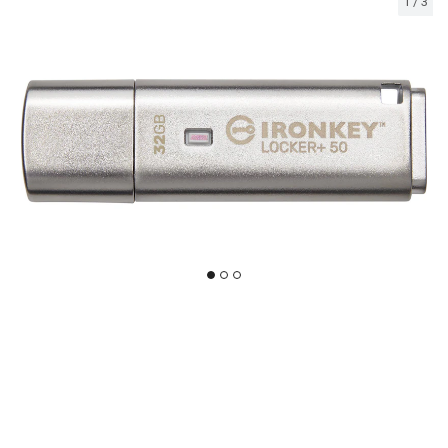
1
/
3