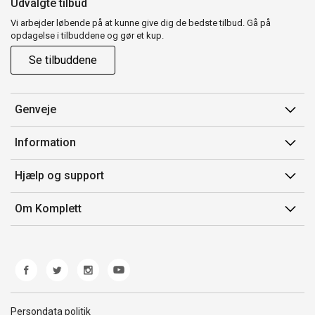
Udvalgte tilbud
Vi arbejder løbende på at kunne give dig de bedste tilbud. Gå på
opdagelse i tilbuddene og gør et kup.
Se tilbuddene
Genveje
Min side
Information
Ordrehistorik
Salgsbetingelser
Hjælp og support
Gavekort
Mærker/producent
Kontakt os
Om Komplett
Fortrydelsesret
Kundeservice
Om os
Produkthjælp og retur
Miljøpolitik og ESG
Fejl/Mangler
Whistleblowing
Fragt og levering
Norwegian Transparency Act
Persondata politik