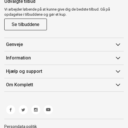
Udvalgte tilbud
Vi arbejder løbende på at kunne give dig de bedste tilbud. Gå på
opdagelse i tilbuddene og gør et kup.
Se tilbuddene
Genveje
Min side
Information
Ordrehistorik
Salgsbetingelser
Hjælp og support
Gavekort
Mærker/producent
Kontakt os
Om Komplett
Fortrydelsesret
Kundeservice
Om os
Produkthjælp og retur
Miljøpolitik og ESG
Fejl/Mangler
Whistleblowing
Fragt og levering
Norwegian Transparency Act
Persondata politik