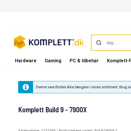
Hardware
Gaming
PC & tilbehør
Komplett-
Denne vare findes ikke længere i vores sortiment. Brug 
Komplett Build 9 - 7900X
Varenummer:
1222293
/ Producentens varenr:
BUI-9-7900X-2