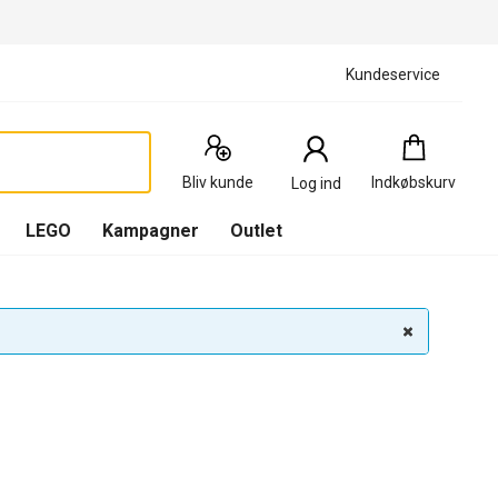
Kundeservice
Indkøbskurv
:
0
Produkter
Bliv kunde
Indkøbskurv
Log ind
(
Indkøbskurv
LEGO
Kampagner
Outlet