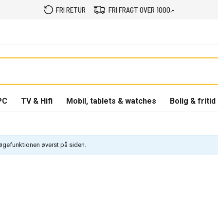
FRI RETUR
FRI FRAGT OVER 1000,-
PC
TV & Hifi
Mobil, tablets & watches
Bolig & fritid
søgefunktionen øverst på siden.