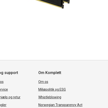
og support
Om Komplett
 os
Om os
rvice
Miljøpolitik og ESG
jælp og retur
Whistleblowing
ngler
Norwegian Transparency Act