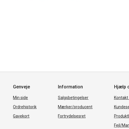
Genveje
Information
Hjælp 
Min side
Salgsbetingelser
Kontakt
Ordrehistorik
Mærker/producent
Kundese
Gavekort
Fortrydelsesret
Produkth
Fejl/Ma