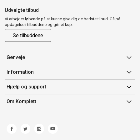
Udvalgte tilbud
Vi arbejder løbende på at kunne give dig de bedste tilbud. Gå på
opdagelse i tilbuddene og gør et kup.
Se tilbuddene
Genveje
Min side
Information
Ordrehistorik
Salgsbetingelser
Hjælp og support
Gavekort
Mærker/producent
Kontakt os
Om Komplett
Fortrydelsesret
Kundeservice
Om os
Produkthjælp og retur
Miljøpolitik og ESG
Fejl/Mangler
Whistleblowing
Fragt og levering