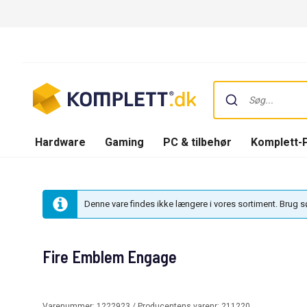
Hardware
Gaming
PC & tilbehør
Komplett-
Denne vare findes ikke længere i vores sortiment. Brug 
Fire Emblem Engage
Varenummer:
1222923
/ Producentens varenr:
211220