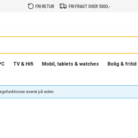
FRI RETUR
FRI FRAGT OVER 1000,-
PC
TV & Hifi
Mobil, tablets & watches
Bolig & fritid
søgefunktionen øverst på siden.