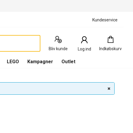
Kundeservice
Indkøbskurv
:
0
Produkter
Bliv kunde
Indkøbskurv
Log ind
(
Indkøbskurv
LEGO
Kampagner
Outlet