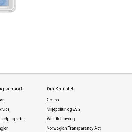
og support
Om Komplett
 os
Om os
rvice
Miljøpolitik og ESG
jælp og retur
Whistleblowing
ngler
Norwegian Transparency Act