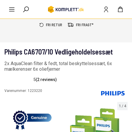
FRI RETUR
FRI FRAGT*
Philips CA6707/10 Vedligeholdelsessæt
2x AquaClean filter & fedt, total beskyttelsessæt, 6x
mælkerenser 6x oliefjerner
5
(2 reviews)
Varenummer:
1223220
1
/
4