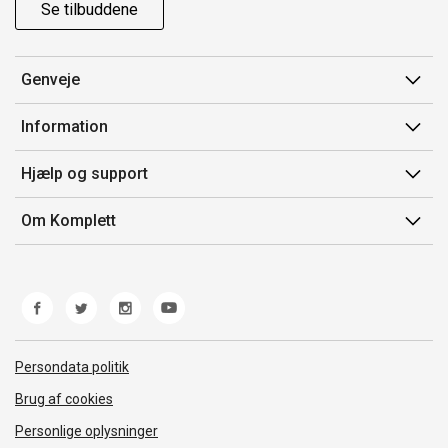
Se tilbuddene
Genveje
Min side
Information
Ordrehistorik
Salgsbetingelser
Hjælp og support
Gavekort
Mærker/producent
Kontakt os
Om Komplett
Fortrydelsesret
Kundeservice
Om os
Produkthjælp og retur
Miljøpolitik og ESG
Fejl/Mangler
Whistleblowing
Fragt og levering
Norwegian Transparency Act
Persondata politik
Brug af cookies
Personlige oplysninger