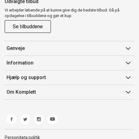
Udvalgte tilbud
Vi arbejder løbende på at kunne give dig de bedste tilbud. Gå på
opdagelse i tilbuddene og gør et kup.
Se tilbuddene
Genveje
Min side
Information
Ordrehistorik
Salgsbetingelser
Hjælp og support
Gavekort
Mærker/producent
Kontakt os
Om Komplett
Fortrydelsesret
Kundeservice
Om os
Produkthjælp og retur
Miljøpolitik og ESG
Fejl/Mangler
Whistleblowing
Fragt og levering
Norwegian Transparency Act
Persondata politik