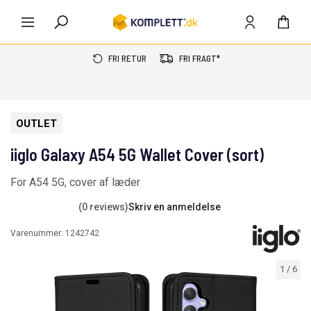
FRI RETUR
FRI FRAGT*
OUTLET
iiglo Galaxy A54 5G Wallet Cover (sort)
For A54 5G, cover af læder
(0 reviews)
Skriv en anmeldelse
Varenummer:
1242742
1
/
6