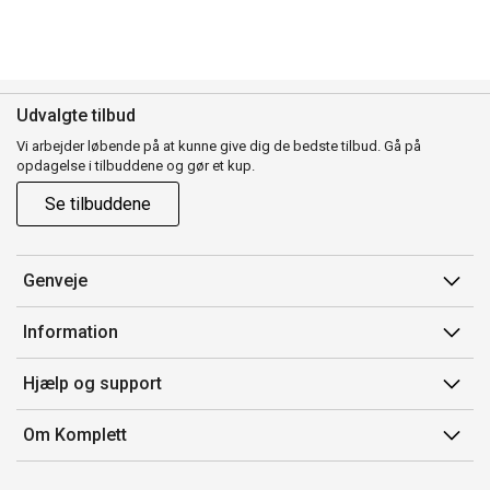
Udvalgte tilbud
Vi arbejder løbende på at kunne give dig de bedste tilbud. Gå på
opdagelse i tilbuddene og gør et kup.
Se tilbuddene
Genveje
Min side
Information
Ordrehistorik
Salgsbetingelser
Hjælp og support
Gavekort
Mærker/producent
Kontakt os
Om Komplett
Fortrydelsesret
Kundeservice
Om os