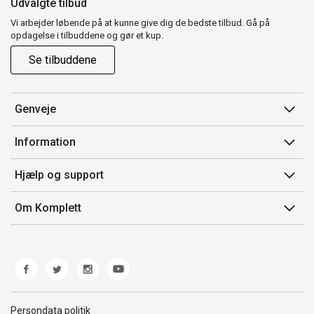
Udvalgte tilbud
Vi arbejder løbende på at kunne give dig de bedste tilbud. Gå på
opdagelse i tilbuddene og gør et kup.
Se tilbuddene
Genveje
Min side
Information
Ordrehistorik
Salgsbetingelser
Hjælp og support
Gavekort
Mærker/producent
Kontakt os
Om Komplett
Fortrydelsesret
Kundeservice
Om os
Produkthjælp og retur
Miljøpolitik og ESG
Fejl/Mangler
Whistleblowing
Fragt og levering
Norwegian Transparency Act
Persondata politik