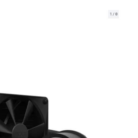
1
/
8