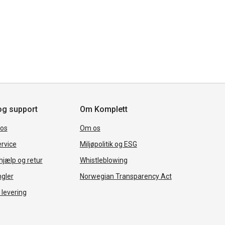
og support
Om Komplett
 os
Om os
rvice
Miljøpolitik og ESG
jælp og retur
Whistleblowing
ngler
Norwegian Transparency Act
 levering