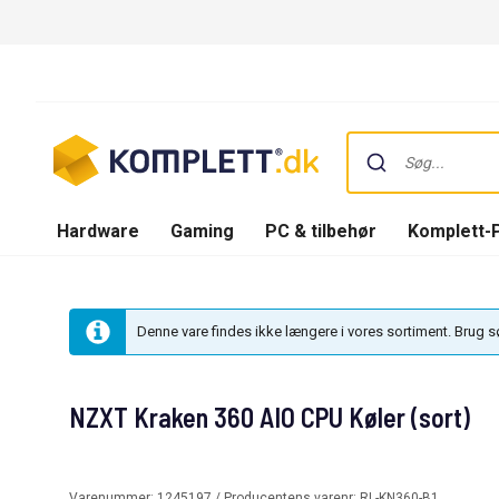
Hardware
Gaming
PC & tilbehør
Komplett-
Denne vare findes ikke længere i vores sortiment. Brug 
NZXT Kraken 360 AIO CPU Køler (sort)
Varenummer:
1245197
/ Producentens varenr:
RL-KN360-B1