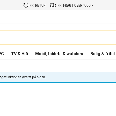
FRI RETUR
FRI FRAGT OVER 1000,-
PC
TV & Hifi
Mobil, tablets & watches
Bolig & fritid
søgefunktionen øverst på siden.