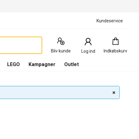
Kundeservice
Indkøbskurv
:
0
Produkter
Bliv kunde
Indkøbskurv
Log ind
(
Indkøbskurv
LEGO
Kampagner
Outlet