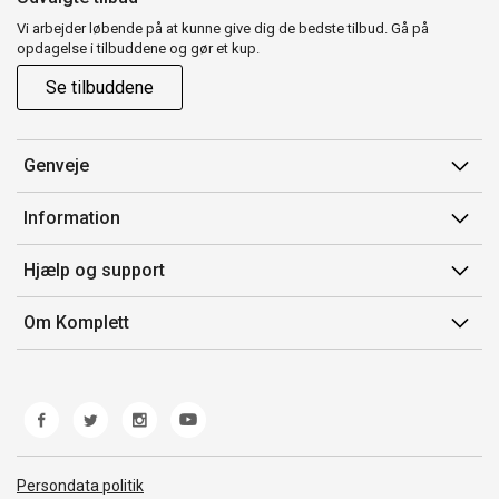
Vi arbejder løbende på at kunne give dig de bedste tilbud. Gå på
opdagelse i tilbuddene og gør et kup.
Se tilbuddene
Genveje
Min side
Information
Ordrehistorik
Salgsbetingelser
Hjælp og support
Gavekort
Mærker/producent
Kontakt os
Om Komplett
Fortrydelsesret
Kundeservice
Om os
Produkthjælp og retur
Miljøpolitik og ESG
Fejl/Mangler
Whistleblowing
Fragt og levering
Norwegian Transparency Act
Persondata politik