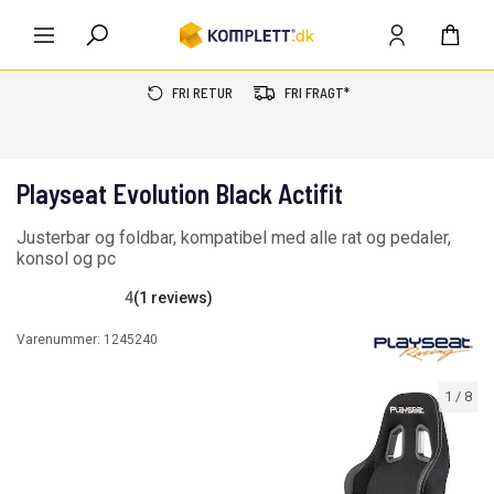
FRI RETUR
FRI FRAGT*
Playseat Evolution Black Actifit
Justerbar og foldbar, kompatibel med alle rat og pedaler,
konsol og pc
4
(1 reviews)
Varenummer:
1245240
1
/
8