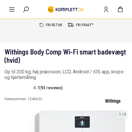
FRI RETUR
FRI FRAGT*
Withings Body Comp Wi-Fi smart badevægt
(hvid)
Op til 200 kg, høj præcision, LCD, Android / iOS app, krops-
og hjertemåling
4.7
(93 reviews)
Varenummer:
1246622
1
/
6