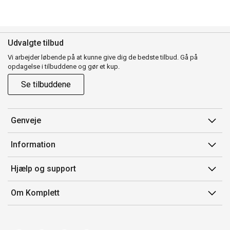
Udvalgte tilbud
Vi arbejder løbende på at kunne give dig de bedste tilbud. Gå på
opdagelse i tilbuddene og gør et kup.
Se tilbuddene
Genveje
Min side
Information
Ordrehistorik
Salgsbetingelser
Hjælp og support
Gavekort
Mærker/producent
Kontakt os
Om Komplett
Fortrydelsesret
Kundeservice
Om os
Produkthjælp og retur
Miljøpolitik og ESG