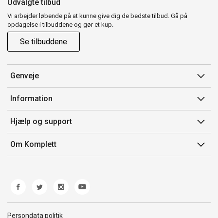
Udvalgte tilbud
Vi arbejder løbende på at kunne give dig de bedste tilbud. Gå på
opdagelse i tilbuddene og gør et kup.
Se tilbuddene
Genveje
Min side
Information
Ordrehistorik
Salgsbetingelser
Hjælp og support
Gavekort
Mærker/producent
Kontakt os
Om Komplett
Fortrydelsesret
Kundeservice
Om os
Produkthjælp og retur
Miljøpolitik og ESG
Fejl/Mangler
Whistleblowing
Fragt og levering
Norwegian Transparency Act
Persondata politik