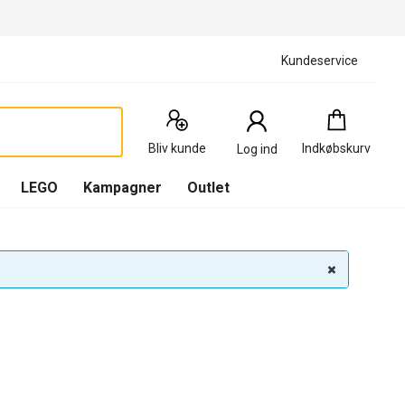
Kundeservice
Indkøbskurv
:
0
Produkter
Bliv kunde
Indkøbskurv
Log ind
(
Indkøbskurv
LEGO
Kampagner
Outlet