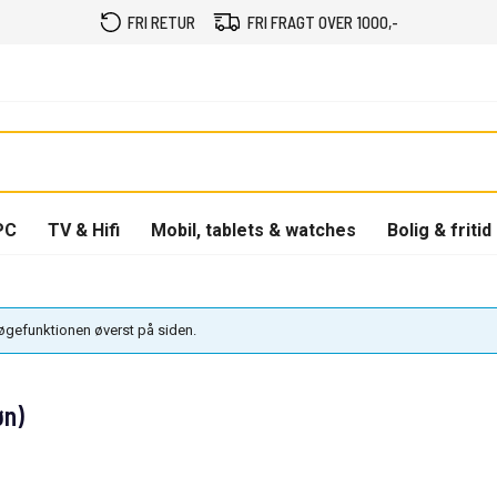
FRI RETUR
FRI FRAGT OVER 1000,-
PC
TV & Hifi
Mobil, tablets & watches
Bolig & fritid
søgefunktionen øverst på siden.
øn)