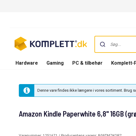
Hardware
Gaming
PC & tilbehør
Komplett-
Denne vare findes ikke længere i vores sortiment. Brug 
Amazon Kindle Paperwhite 6,8" 16GB (gr
Varenummer:
1251671
/ Producentens varenr:
B09TMZKQR7