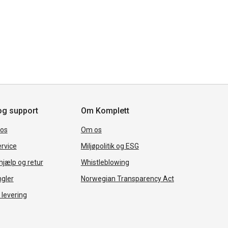
og support
Om Komplett
 os
Om os
rvice
Miljøpolitik og ESG
jælp og retur
Whistleblowing
ngler
Norwegian Transparency Act
 levering