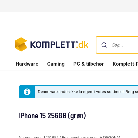
Hardware
Gaming
PC & tilbehør
Komplett-
Denne vare findes ikke længere i vores sortiment. Brug 
iPhone 15 256GB (grøn)
Varenummer:
1251952
/ Producentens varenr:
MTPA3QN/A