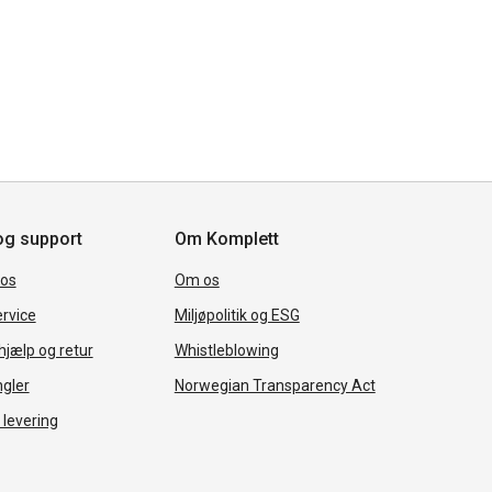
og support
Om Komplett
 os
Om os
rvice
Miljøpolitik og ESG
jælp og retur
Whistleblowing
ngler
Norwegian Transparency Act
 levering