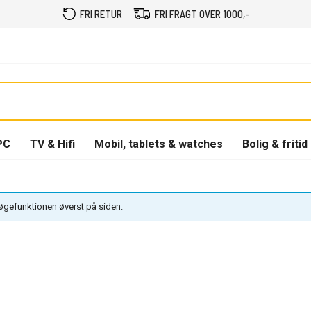
FRI RETUR
FRI FRAGT OVER 1000,-
PC
TV & Hifi
Mobil, tablets & watches
Bolig & fritid
søgefunktionen øverst på siden.