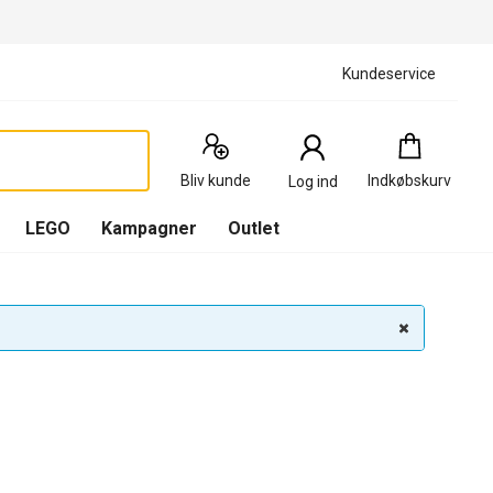
Kundeservice
Indkøbskurv
:
0
Produkter
Bliv kunde
Indkøbskurv
Log ind
(
Indkøbskurv
LEGO
Kampagner
Outlet