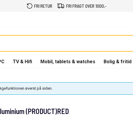
FRI RETUR
FRI FRAGT OVER 1000,-
PC
TV & Hifi
Mobil, tablets & watches
Bolig & fritid
søgefunktionen øverst på siden.
Aluminium (PRODUCT)RED