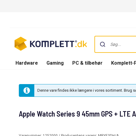
Hardware
Gaming
PC & tilbehør
Komplett-
Denne vare findes ikke længere i vores sortiment. Brug 
Apple Watch Series 9 45mm GPS + LTE 
Varenummer:
1252000
/ Producentens varenr:
MRYE3DH/A