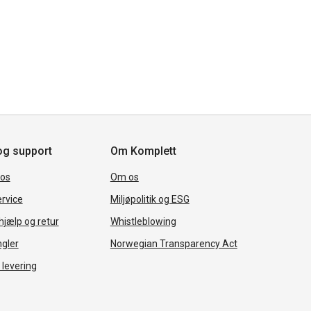
og support
Om Komplett
 os
Om os
rvice
Miljøpolitik og ESG
jælp og retur
Whistleblowing
ngler
Norwegian Transparency Act
 levering