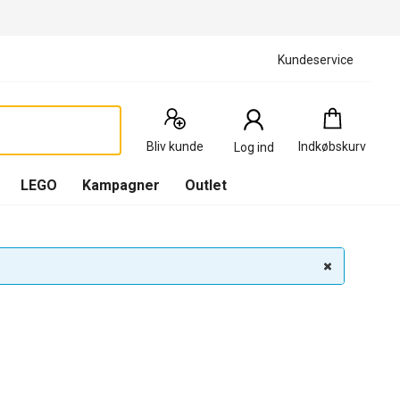
Kundeservice
Indkøbskurv
:
0
Produkter
Bliv kunde
Indkøbskurv
Log ind
(
Indkøbskurv
LEGO
Kampagner
Outlet