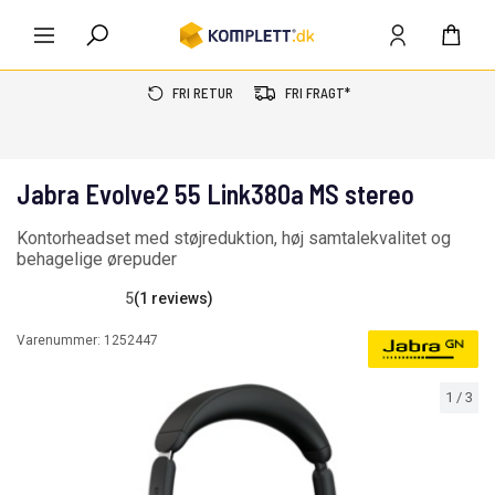
FRI RETUR
FRI FRAGT*
Jabra Evolve2 55 Link380a MS stereo
Kontorheadset med støjreduktion, høj samtalekvalitet og
behagelige ørepuder
5
(1 reviews)
Varenummer:
1252447
1
/
3