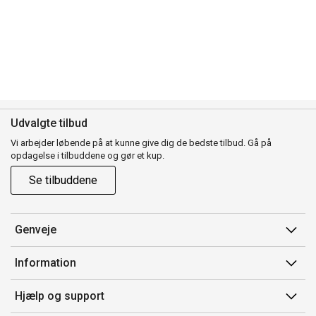
Udvalgte tilbud
Vi arbejder løbende på at kunne give dig de bedste tilbud. Gå på
opdagelse i tilbuddene og gør et kup.
Se tilbuddene
Genveje
Min side
Information
Ordrehistorik
Salgsbetingelser
Hjælp og support
Gavekort
Mærker/producent