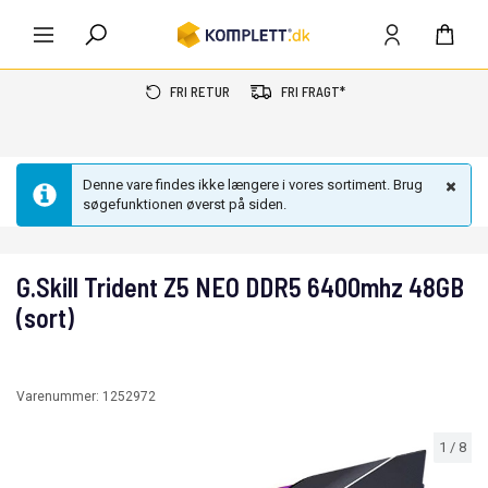
FRI RETUR
FRI FRAGT*
Denne vare findes ikke længere i vores sortiment. Brug
søgefunktionen øverst på siden.
G.Skill Trident Z5 NEO DDR5 6400mhz 48GB
(sort)
Varenummer:
1252972
1
/
8