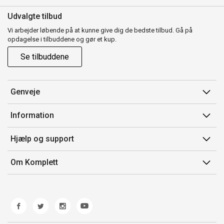
Udvalgte tilbud
Vi arbejder løbende på at kunne give dig de bedste tilbud. Gå på
opdagelse i tilbuddene og gør et kup.
Se tilbuddene
Genveje
Min side
Information
Ordrehistorik
Salgsbetingelser
Hjælp og support
Gavekort
Mærker/producent
Kontakt os
Om Komplett
Fortrydelsesret
Kundeservice
Om os
Produkthjælp og retur
Miljøpolitik og ESG
Fejl/Mangler
Whistleblowing
Fragt og levering