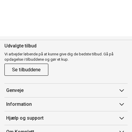
Udvalgte tilbud
Vi arbejder løbende på at kunne give dig de bedste tilbud. Gå på
opdagelse i tilbuddene og gør et kup.
Se tilbuddene
Genveje
Min side
Information
Ordrehistorik
Salgsbetingelser
Hjælp og support
Gavekort
Mærker/producent
Kontakt os
Om Komplett