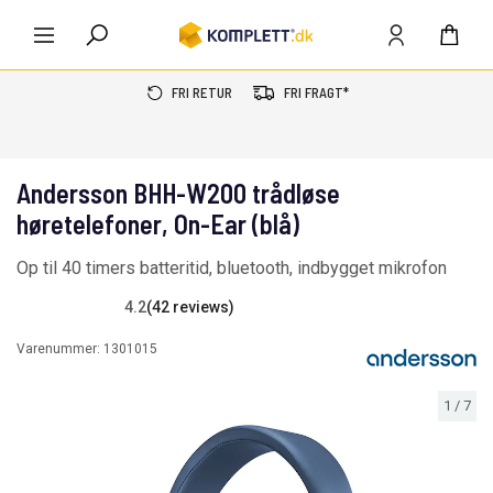
FRI RETUR
FRI FRAGT*
Andersson BHH-W200 trådløse
høretelefoner, On-Ear (blå)
Op til 40 timers batteritid, bluetooth, indbygget mikrofon
4.2
(42 reviews)
Varenummer:
1301015
1
/
7