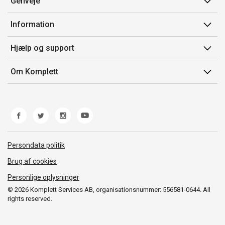
Genveje
Min side
Information
Ordrehistorik
Salgsbetingelser
Hjælp og support
Gavekort
Mærker/producent
Kontakt os
Om Komplett
Fortrydelsesret
Kundeservice
Om os
Produkthjælp og retur
Miljøpolitik og ESG
Fejl/Mangler
Whistleblowing
Fragt og levering
Norwegian Transparency Act
Persondata politik
Brug af cookies
Personlige oplysninger
© 2026 Komplett Services AB, organisationsnummer: 556581-0644. All
rights reserved.