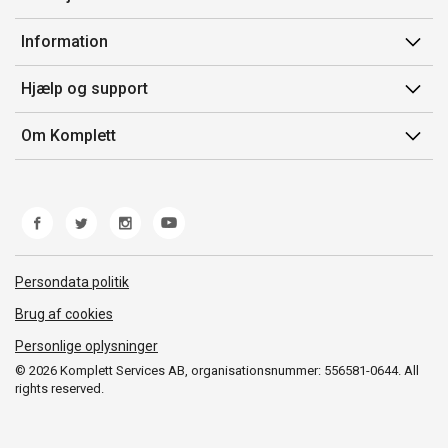
Min side
Information
Ordrehistorik
Salgsbetingelser
Hjælp og support
Gavekort
Mærker/producent
Kontakt os
Om Komplett
Fortrydelsesret
Kundeservice
Om os
Produkthjælp og retur
Miljøpolitik og ESG
Fejl/Mangler
Whistleblowing
Fragt og levering
Norwegian Transparency Act
Persondata politik
Brug af cookies
Personlige oplysninger
© 2026 Komplett Services AB, organisationsnummer: 556581-0644. All
rights reserved.