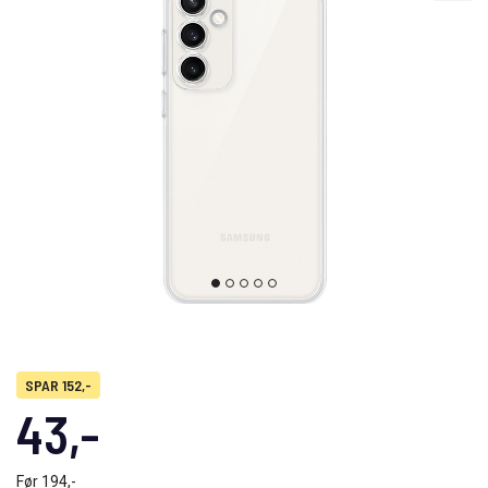
SPAR 152,-
43,-
Før
194,-