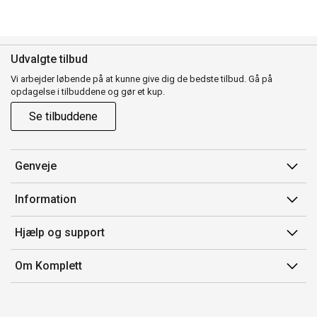
Udvalgte tilbud
Vi arbejder løbende på at kunne give dig de bedste tilbud. Gå på
opdagelse i tilbuddene og gør et kup.
Se tilbuddene
Genveje
Min side
Information
Ordrehistorik
Salgsbetingelser
Hjælp og support
Gavekort
Mærker/producent
Kontakt os
Om Komplett
Fortrydelsesret
Kundeservice
Om os
Produkthjælp og retur
Miljøpolitik og ESG