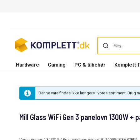
Hardware
Gaming
PC & tilbehør
Komplett-
Denne vare findes ikke længere i vores sortiment. Brug 
Mill Glass WiFi Gen 3 panelovn 1300W + 
Varenummer:
1303315
/ Producentens varenr:
GL1000WIFI3MP2PK2