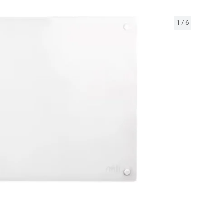
1
/
6