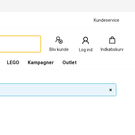
Kundeservice
Indkøbskurv
:
0
Produkter
Bliv kunde
Indkøbskurv
Log ind
(
Indkøbskurv
LEGO
Kampagner
Outlet