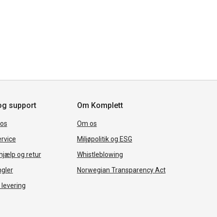
og support
Om Komplett
 os
Om os
rvice
Miljøpolitik og ESG
jælp og retur
Whistleblowing
ngler
Norwegian Transparency Act
 levering