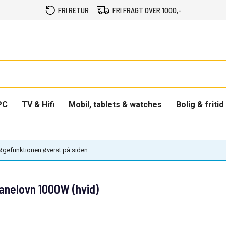
FRI RETUR
FRI FRAGT OVER 1000,-
PC
TV & Hifi
Mobil, tablets & watches
Bolig & fritid
søgefunktionen øverst på siden.
panelovn 1000W (hvid)