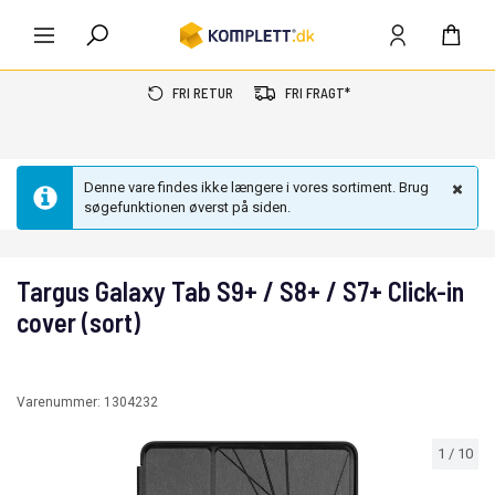
FRI RETUR
FRI FRAGT*
Denne vare findes ikke længere i vores sortiment. Brug
søgefunktionen øverst på siden.
Targus Galaxy Tab S9+ / S8+ / S7+ Click-in
cover (sort)
Varenummer:
1304232
1
/
10