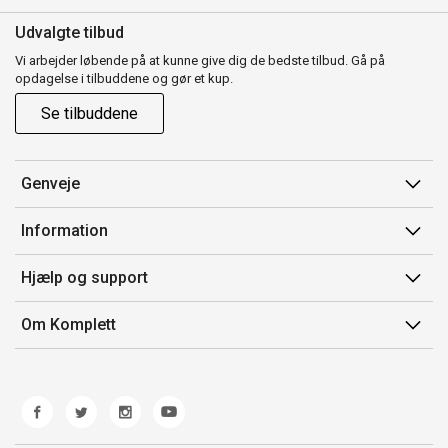
Udvalgte tilbud
Vi arbejder løbende på at kunne give dig de bedste tilbud. Gå på
opdagelse i tilbuddene og gør et kup.
Se tilbuddene
Genveje
Min side
Information
Ordrehistorik
Salgsbetingelser
Hjælp og support
Gavekort
Mærker/producent
Kontakt os
Om Komplett
Fortrydelsesret
Kundeservice
Om os
Produkthjælp og retur
Miljøpolitik og ESG
Fejl/Mangler
Whistleblowing
Fragt og levering