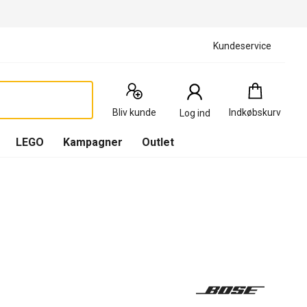
Kundeservice
Indkøbskurv
:
0
Produkter
Bliv kunde
Indkøbskurv
Log ind
(
Indkøbskurv
LEGO
Kampagner
Outlet