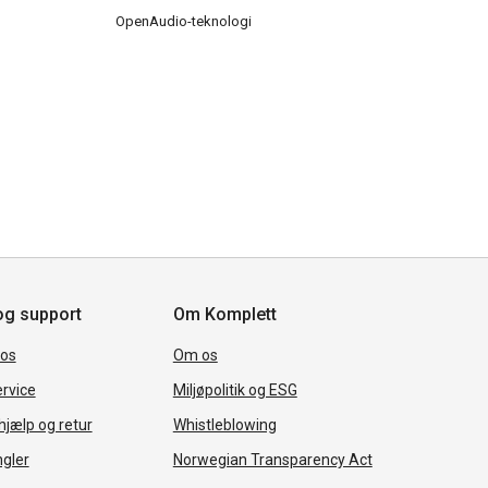
OpenAudio-teknologi
og support
Om Komplett
 os
Om os
rvice
Miljøpolitik og ESG
jælp og retur
Whistleblowing
ngler
Norwegian Transparency Act