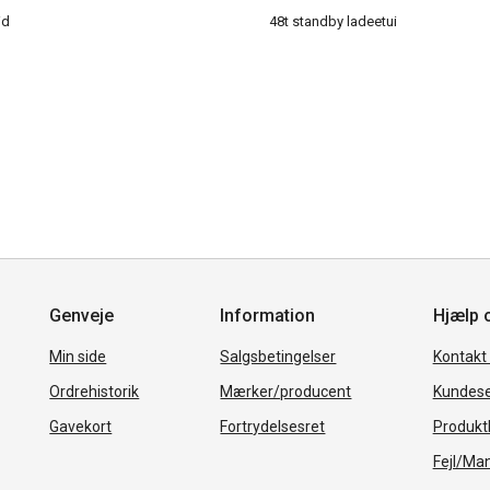
id
48t standby ladeetui
Genveje
Information
Hjælp 
Min side
Salgsbetingelser
Kontakt
Ordrehistorik
Mærker/producent
Kundese
Gavekort
Fortrydelsesret
Produkth
Fejl/Ma