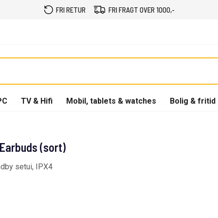
FRI RETUR
FRI FRAGT OVER 1000,-
PC
TV & Hifi
Mobil, tablets & watches
Bolig & fritid
Earbuds (sort)
ndby setui, IPX4