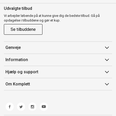
Udvalgte tilbud
Vi arbejder løbende på at kunne give dig de bedste tilbud. Gå på
opdagelse i tilbuddene og gør et kup.
Se tilbuddene
Genveje
Min side
Information
Ordrehistorik
Salgsbetingelser
Hjælp og support
Gavekort
Mærker/producent
Kontakt os
Om Komplett
Fortrydelsesret
Kundeservice
Om os
Produkthjælp og retur
Miljøpolitik og ESG
Fejl/Mangler
Whistleblowing
Fragt og levering