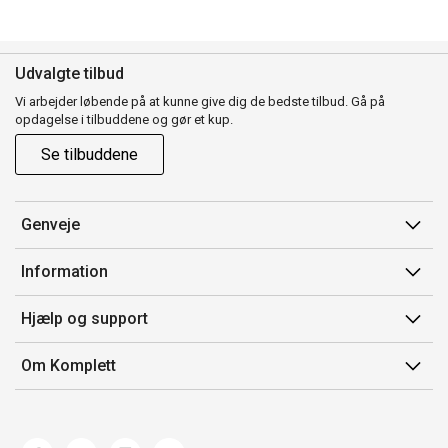
Udvalgte tilbud
Vi arbejder løbende på at kunne give dig de bedste tilbud. Gå på
opdagelse i tilbuddene og gør et kup.
Se tilbuddene
Genveje
Min side
Information
Ordrehistorik
Salgsbetingelser
Hjælp og support
Gavekort
Mærker/producent
Kontakt os
Om Komplett
Fortrydelsesret
Kundeservice
Om os
Produkthjælp og retur
Miljøpolitik og ESG