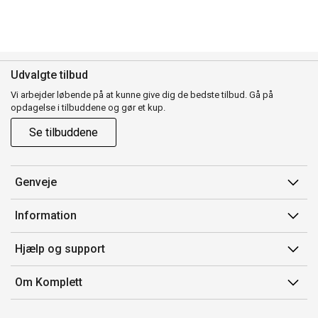
Udvalgte tilbud
Vi arbejder løbende på at kunne give dig de bedste tilbud. Gå på
opdagelse i tilbuddene og gør et kup.
Se tilbuddene
Genveje
Min side
Information
Ordrehistorik
Salgsbetingelser
Hjælp og support
Gavekort
Mærker/producent
Kontakt os
Om Komplett
Fortrydelsesret
Kundeservice
Om os