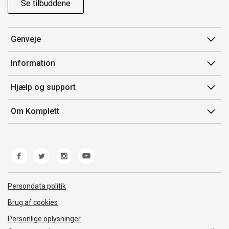
Se tilbuddene
Genveje
Min side
Information
Ordrehistorik
Salgsbetingelser
Hjælp og support
Gavekort
Mærker/producent
Kontakt os
Om Komplett
Fortrydelsesret
Kundeservice
Om os
Produkthjælp og retur
Miljøpolitik og ESG
Fejl/Mangler
Whistleblowing
Fragt og levering
Norwegian Transparency Act
Persondata politik
Brug af cookies
Personlige oplysninger