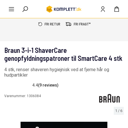
FRI RETUR
FRI FRAGT*
Braun 3-i-1 ShaverCare
genopfyldningspatroner til SmartCare 4 stk
4 stk, renser shaveren hygiejnisk ved at fjerne hår og
hudpartikler
4.4
(9 reviews)
Varenummer:
1306084
1
/
6