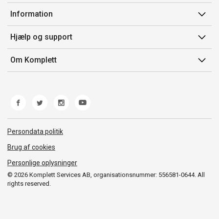
Min side
Information
Ordrehistorik
Salgsbetingelser
Hjælp og support
Gavekort
Mærker/producent
Kontakt os
Om Komplett
Fortrydelsesret
Kundeservice
Om os
Produkthjælp og retur
Miljøpolitik og ESG
Fejl/Mangler
Whistleblowing
Fragt og levering
Norwegian Transparency Act
Persondata politik
Brug af cookies
Personlige oplysninger
© 2026 Komplett Services AB, organisationsnummer: 556581-0644. All
rights reserved.