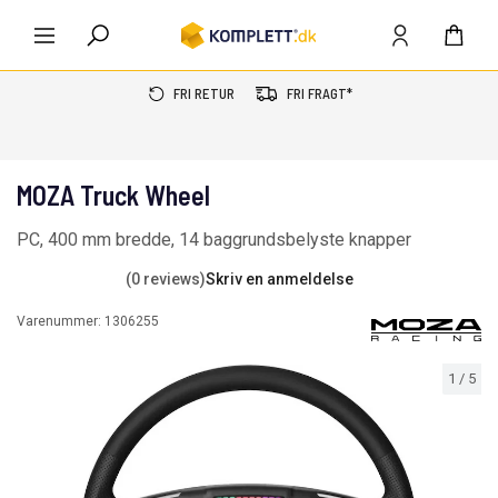
FRI RETUR
FRI FRAGT*
MOZA Truck Wheel
PC, 400 mm bredde, 14 baggrundsbelyste knapper
(0 reviews)
Skriv en anmeldelse
Varenummer:
1306255
1
/
5