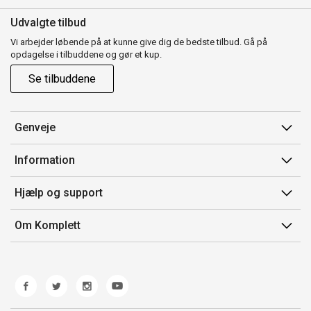
Udvalgte tilbud
Vi arbejder løbende på at kunne give dig de bedste tilbud. Gå på
opdagelse i tilbuddene og gør et kup.
Se tilbuddene
Genveje
Min side
Information
Ordrehistorik
Salgsbetingelser
Hjælp og support
Gavekort
Mærker/producent
Kontakt os
Om Komplett
Fortrydelsesret
Kundeservice
Om os
Produkthjælp og retur
Miljøpolitik og ESG
Fejl/Mangler
Whistleblowing
Fragt og levering