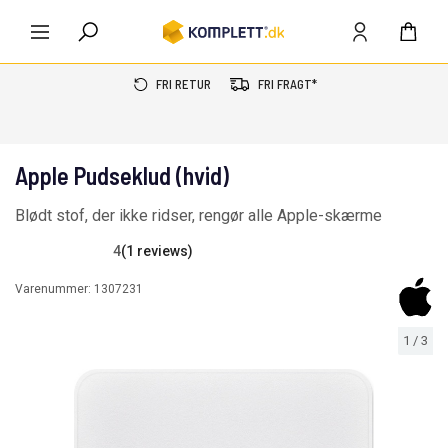
FRI RETUR
FRI FRAGT*
Apple Pudseklud (hvid)
Blødt stof, der ikke ridser, rengør alle Apple-skærme
4
(1 reviews)
Varenummer:
1307231
1
/
3