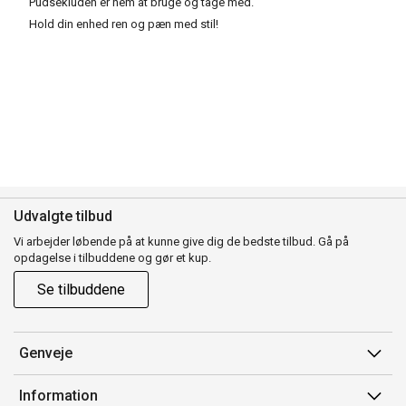
Pudsekluden er nem at bruge og tage med.
Hold din enhed ren og pæn med stil!
Udvalgte tilbud
Vi arbejder løbende på at kunne give dig de bedste tilbud. Gå på
opdagelse i tilbuddene og gør et kup.
Se tilbuddene
Genveje
Min side
Information