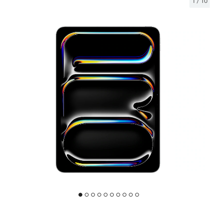
1
/
10