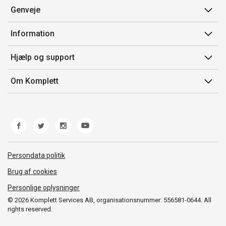
Genveje
Min side
Information
Ordrehistorik
Salgsbetingelser
Hjælp og support
Gavekort
Mærker/producent
Kontakt os
Om Komplett
Fortrydelsesret
Kundeservice
Om os
Produkthjælp og retur
Miljøpolitik og ESG
Fejl/Mangler
Whistleblowing
Fragt og levering
Norwegian Transparency Act
Persondata politik
Brug af cookies
Personlige oplysninger
© 2026 Komplett Services AB, organisationsnummer: 556581-0644. All
rights reserved.