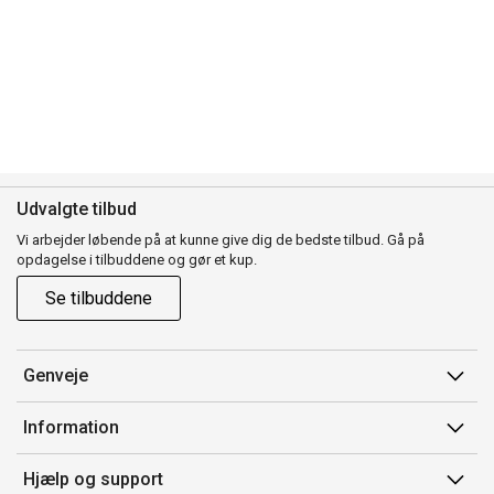
Udvalgte tilbud
Vi arbejder løbende på at kunne give dig de bedste tilbud. Gå på
opdagelse i tilbuddene og gør et kup.
Se tilbuddene
Genveje
Min side
Information
Ordrehistorik
Salgsbetingelser
Hjælp og support
Gavekort