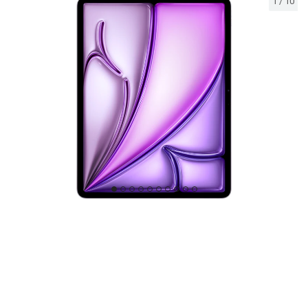
1
/
10