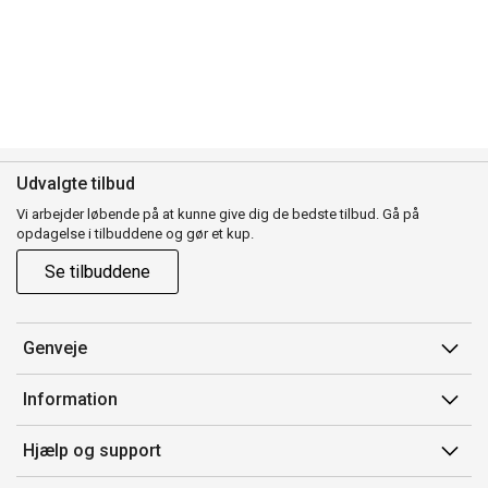
Udvalgte tilbud
Vi arbejder løbende på at kunne give dig de bedste tilbud. Gå på
opdagelse i tilbuddene og gør et kup.
Se tilbuddene
Genveje
Min side
Information
Ordrehistorik
Salgsbetingelser
Hjælp og support
Gavekort
Mærker/producent