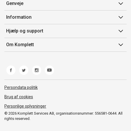
Genveje
Min side
Information
Ordrehistorik
Salgsbetingelser
Hjælp og support
Gavekort
Mærker/producent
Kontakt os
Om Komplett
Fortrydelsesret
Kundeservice
Om os
Produkthjælp og retur
Miljøpolitik og ESG
Fejl/Mangler
Whistleblowing
Fragt og levering
Norwegian Transparency Act
Persondata politik
Brug af cookies
Personlige oplysninger
© 2026 Komplett Services AB, organisationsnummer: 556581-0644. All
rights reserved.