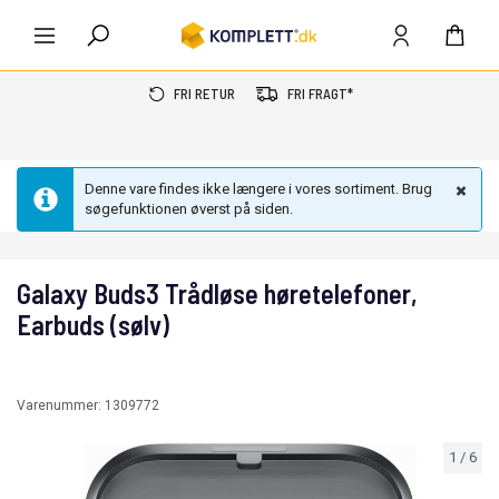
FRI RETUR
FRI FRAGT*
Denne vare findes ikke længere i vores sortiment. Brug
søgefunktionen øverst på siden.
Galaxy Buds3 Trådløse høretelefoner,
Earbuds (sølv)
Varenummer:
1309772
1
/
6