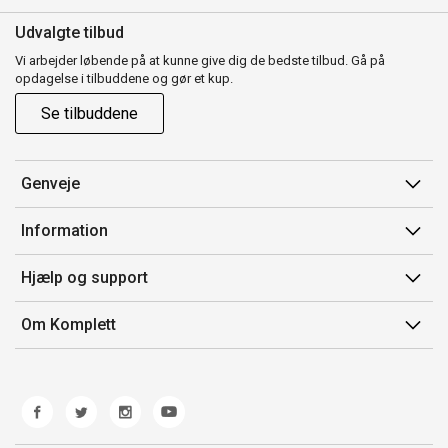
Udvalgte tilbud
Vi arbejder løbende på at kunne give dig de bedste tilbud. Gå på
opdagelse i tilbuddene og gør et kup.
Se tilbuddene
Genveje
Min side
Information
Ordrehistorik
Salgsbetingelser
Hjælp og support
Gavekort
Mærker/producent
Kontakt os
Om Komplett
Fortrydelsesret
Kundeservice
Om os
Produkthjælp og retur
Miljøpolitik og ESG
Fejl/Mangler
Whistleblowing
Fragt og levering