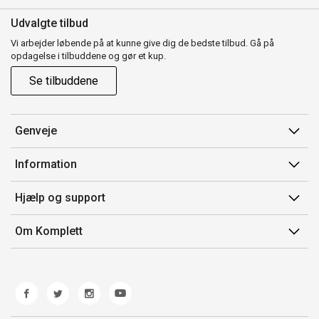
Udvalgte tilbud
Vi arbejder løbende på at kunne give dig de bedste tilbud. Gå på
opdagelse i tilbuddene og gør et kup.
Se tilbuddene
Genveje
Min side
Information
Ordrehistorik
Salgsbetingelser
Hjælp og support
Gavekort
Mærker/producent
Kontakt os
Om Komplett
Fortrydelsesret
Kundeservice
Om os
Produkthjælp og retur
Miljøpolitik og ESG
Fejl/Mangler
Whistleblowing
Fragt og levering