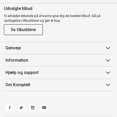
Udvalgte tilbud
Vi arbejder løbende på at kunne give dig de bedste tilbud. Gå på
opdagelse i tilbuddene og gør et kup.
Se tilbuddene
Genveje
Min side
Information
Ordrehistorik
Salgsbetingelser
Hjælp og support
Gavekort
Mærker/producent
Kontakt os
Om Komplett
Fortrydelsesret
Kundeservice
Om os
Produkthjælp og retur
Miljøpolitik og ESG
Fejl/Mangler
Whistleblowing
Fragt og levering