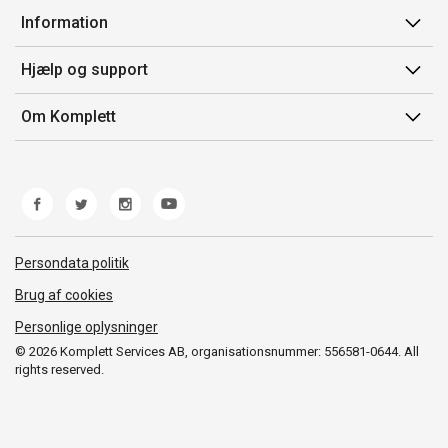
Min side
Information
Ordrehistorik
Salgsbetingelser
Hjælp og support
Gavekort
Mærker/producent
Kontakt os
Om Komplett
Fortrydelsesret
Kundeservice
Om os
Produkthjælp og retur
Miljøpolitik og ESG
Fejl/Mangler
Whistleblowing
Fragt og levering
Norwegian Transparency Act
Persondata politik
Brug af cookies
Personlige oplysninger
© 2026 Komplett Services AB, organisationsnummer: 556581-0644. All
rights reserved.