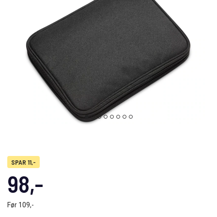
SPAR 11,-
98,-
Før
109,-