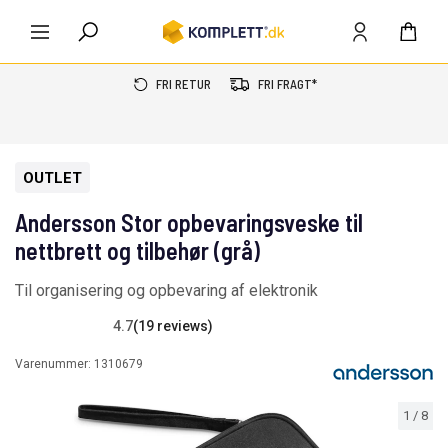
FRI RETUR
FRI FRAGT*
OUTLET
Andersson Stor opbevaringsveske til
nettbrett og tilbehør (grå)
Til organisering og opbevaring af elektronik
4.7
(19 reviews)
Varenummer:
1310679
1
/
8