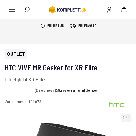
FRI RETUR
FRI FRAGT*
OUTLET
HTC VIVE MR Gasket for XR Elite
Tilbehør til XR Elite
(0 reviews)
Skriv en anmeldelse
Varenummer:
1310731
1
/
1