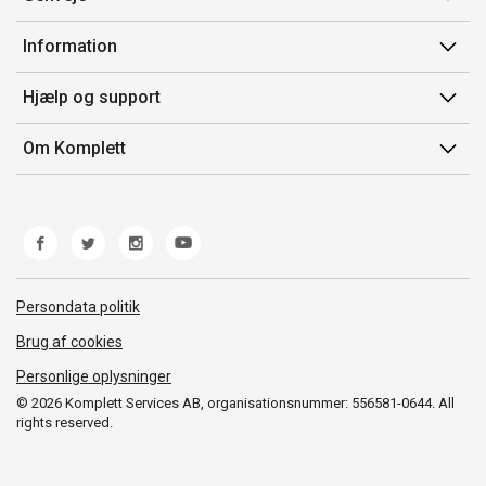
Min side
Information
Ordrehistorik
Salgsbetingelser
Hjælp og support
Gavekort
Mærker/producent
Kontakt os
Om Komplett
Fortrydelsesret
Kundeservice
Om os
Produkthjælp og retur
Miljøpolitik og ESG
Fejl/Mangler
Whistleblowing
Fragt og levering
Norwegian Transparency Act
Persondata politik
Brug af cookies
Personlige oplysninger
© 2026 Komplett Services AB, organisationsnummer: 556581-0644. All
rights reserved.