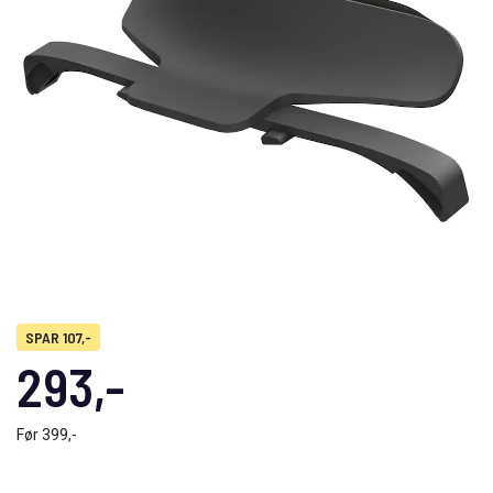
SPAR 107,-
293,-
Før
399,-