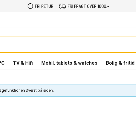
FRI RETUR
FRI FRAGT OVER 1000,-
PC
TV & Hifi
Mobil, tablets & watches
Bolig & fritid
søgefunktionen øverst på siden.