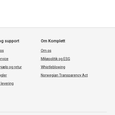
og support
Om Komplett
 os
Om os
rvice
Miljøpolitik og ESG
jælp og retur
Whistleblowing
ngler
Norwegian Transparency Act
 levering