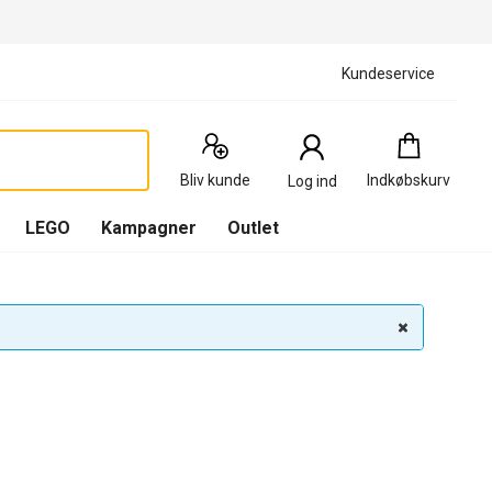
Kundeservice
Indkøbskurv
:
0
Produkter
Bliv kunde
Indkøbskurv
Log ind
(
Indkøbskurv
LEGO
Kampagner
Outlet