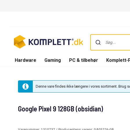
Hardware
Gaming
PC & tilbehør
Komplett-
Denne vare findes ikke længere i vores sortiment. Brug 
Google Pixel 9 128GB (obsidian)
Varenummer:
1310737
/ Producentens varenr:
GA05226-GB