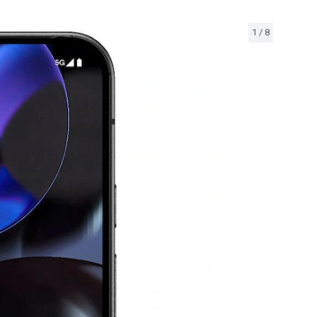
1
/
8